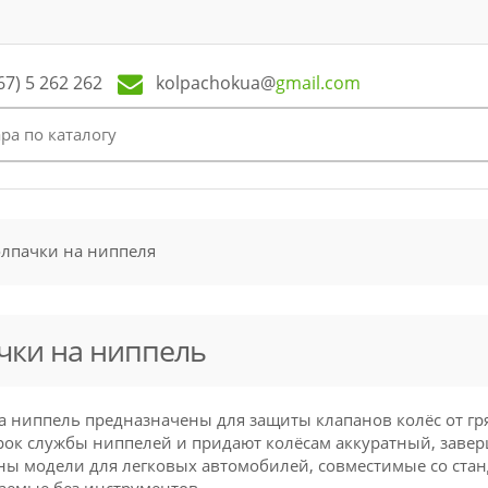
kolpachokua@
gmail.com
67) 5 262 262
лпачки на ниппеля
чки на ниппель
а ниппель предназначены для защиты клапанов колёс от гря
рок службы ниппелей и придают колёсам аккуратный, заве
ны модели для легковых автомобилей, совместимые со ста