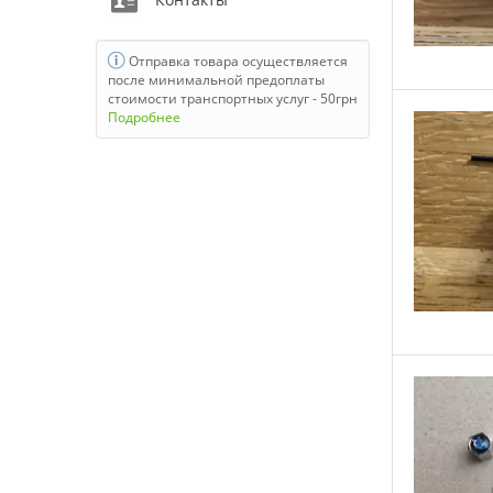
Opel
Peugeot
Отправка товара осуществляется
после минимальной предоплаты
Porsche
стоимости транспортных услуг - 50грн
Подробнее
Renault
Skoda
Subaru
Suzuki
Volkswagen