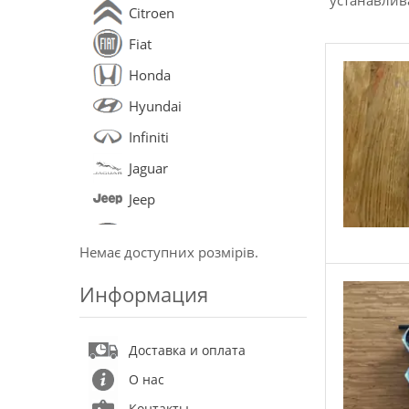
устанавлив
Citroen
Fiat
Honda
Hyundai
Infiniti
Jaguar
Jeep
KIA
Немає доступних розмірів.
Land Rover
Информация
Lexus
Mercedes
Доставка и оплата
Mitsubishi
О нас
Nissan
Контакты