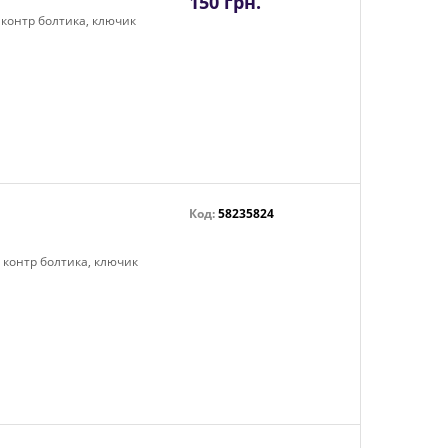
150 грн.
4 контр болтика, ключик
Код:
58235824
4 контр болтика, ключик