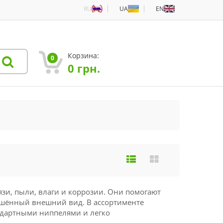
RU
UA
EN
Корзина:
0
0
грн.
зи, пыли, влаги и коррозии. Они помогают
ршённый внешний вид. В ассортименте
ндартными ниппелями и легко