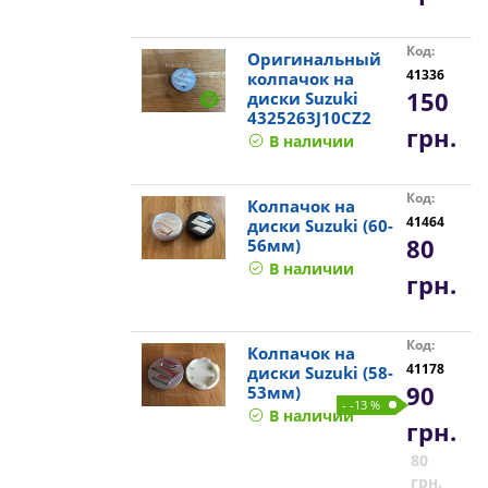
Код:
Оригинальный
41336
колпачок на
150
диски Suzuki
4325263J10CZ2
грн.
В наличии
Код:
Колпачок на
41464
диски Suzuki (60-
80
56мм)
В наличии
грн.
Код:
Колпачок на
41178
диски Suzuki (58-
90
53мм)
- -13 %
В наличии
грн.
80
грн.