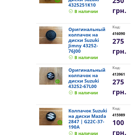
250
4325251K10
грн.
В наличии
Код:
Оригинальный
416090
колпачок на
275
диски Suzuki
Jimny 43252-
грн.
76J00
В наличии
Код:
Оригинальный
413961
колпачок на
275
диски Suzuki
43252-67L00
грн.
В наличии
Код:
Колпачок Suzuki
415989
на диски Mazda
100
2847 | G22C-37-
190A
грн.
В наличии