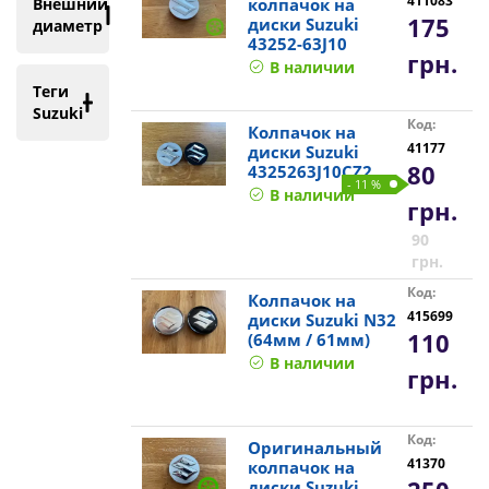
411083
Внешний
колпачок на
175
диски Suzuki
диаметр
43252-63J10
грн.
В наличии
Теги
Suzuki
Код:
Колпачок на
41177
диски Suzuki
80
4325263J10CZ2
- 11 %
В наличии
грн.
90
грн.
Код:
Колпачок на
415699
диски Suzuki N32
110
(64мм / 61мм)
В наличии
грн.
Код:
Оригинальный
41370
колпачок на
диски Suzuki