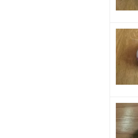
Lada
Lancia
Land Rover
Lexus
Mazda
Mercedes
MG
Mini Cooper
Mitsubishi
Nissan
Opel
Peugeot
Porsche
RC Design