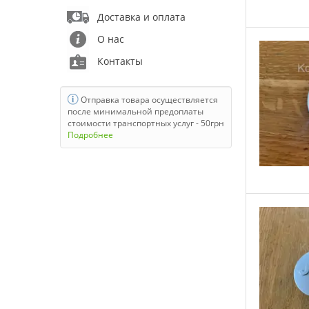
Daihatsu
Доставка и оплата
Dodge
О нас
Fiat
Контакты
Ford
Geely
Отправка товара осуществляется
после минимальной предоплаты
Great Wall
стоимости транспортных услуг - 50грн
Подробнее
Honda
HRE
Hyundai
Infiniti
Jaguar
Jeep
KIA