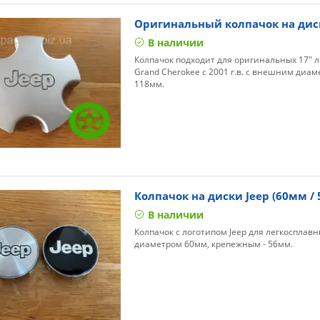
Оригинальный колпачок на дис
В наличии
Колпачок подходит для оригинальных 17" л
Grand Cherokee с 2001 г.в. с внешним диа
118мм.
Колпачок на диски Jeep (60мм /
В наличии
Колпачок с логотипом Jeep для легкосплав
диаметром 60мм, крепежным - 56мм.