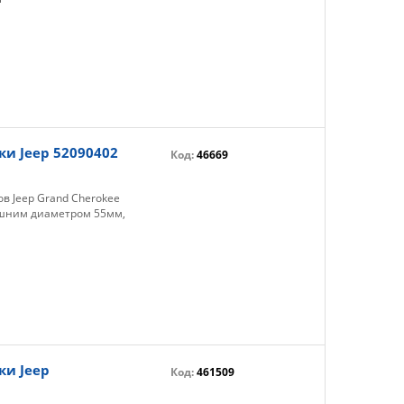
и Jeep 52090402
Код:
46669
в Jeep Grand Cherokee
ешним диаметром 55мм,
ки Jeep
Код:
461509