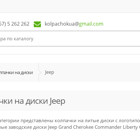
kolpachokua@
gmail.com
67) 5 262 262
Jeep
лпачки на диски
ки на диски Jeep
атегории представлены колпачки на литые диски с логотип
е заводские диски Jeep Grand Cherokee Commander Liberty 