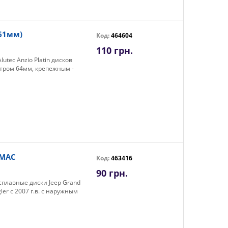
-61мм)
Код:
464604
110 грн.
utec Anzio Platin дисков
етром 64мм, крепежным -
RMAC
Код:
463416
90 грн.
сплавные диски Jeep Grand
er с 2007 г.в. с наружным