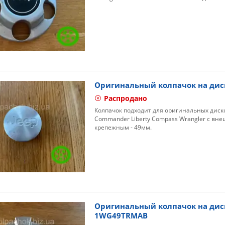
Оригинальный колпачок на диск
Распродано
Колпачок подходит для оригинальных диско
Commander Liberty Compass Wrangler с вн
крепежным - 49мм.
Оригинальный колпачок на дис
1WG49TRMAB