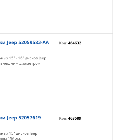
и Jeep 52059583-AA
Код:
464632
ых 15" - 16" дисков Jeep
в. с внешним диаметром
и Jeep 52057619
Код:
463589
ных 15" дисков Jeep
тром 156мм.