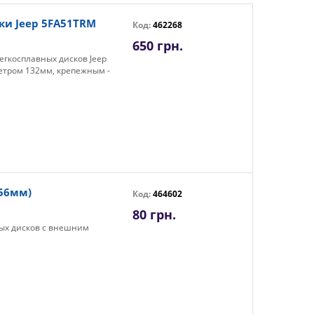
ки Jeep 5FA51TRM
Код:
462268
650 грн.
егкосплавных дисков Jeep
метром 132мм, крепежным -
 56мм)
Код:
464602
80 грн.
ных дисков с внешним