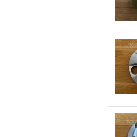
Renault
Rial
Ronal
Rover
Saab
Seat
Skoda
Ssang Yong
Subaru
Suzuki
Tesla
Toyota
Volkswagen