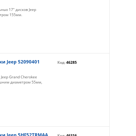
ных 17" дисков Jeep
етром 155мм.
и Jeep 52090401
Код:
46285
Jeep Grand Cherokee
ешним диаметром 55мм,
ки Jeep 5HF52TRMAA
Код:
46316