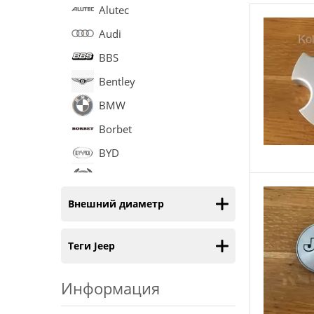
Alutec
Audi
BBS
Bentley
BMW
Borbet
BYD
Cadillac
Chery
Внешний диаметр
Chevrolet
Теги Jeep
Chrysler
Citroen
Информация
Daewoo