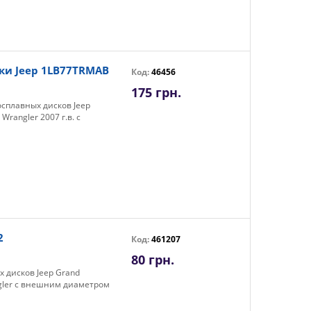
ки Jeep 1LB77TRMAB
Код:
46456
175 грн.
сплавных дисков Jeep
rangler 2007 г.в. с
2
Код:
461207
80 грн.
 дисков Jeep Grand
gler с внешним диаметром