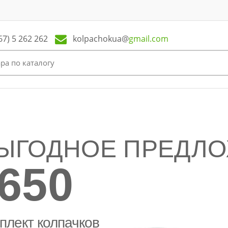
kolpachokua@
gmail.com
67) 5 262 262
ЫГОДНОЕ ПРЕДЛ
650
плект колпачков