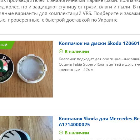
гих производителей с аналогичными параметрами. Колпачки
д колёс, но и защищают ступицу от грязи, влаги и пыли. В 
тивные варианты для комплектаций VRS. Подберите и закаж
ые, проверенные, с быстрой доставкой по Украине
Колпачок на диски Skoda 1Z060
НЫЙ
В наличии
Колпачок подходит для оригинальных алю
Octavia Fabia Superb Roomster Yeti и др. с
крепежным - 52мм.
Колпачок Skoda для Mercedes-Be
A1714000025
В наличии