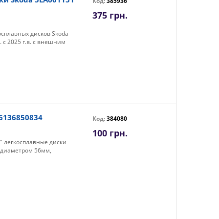
Код:
385936
375 грн.
осплавных дисков Skoda
. с 2025 г.в. с внешним
6136850834
Код:
384080
100 грн.
1" легкосплавные диски
 диаметром 56мм,