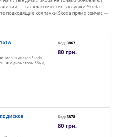
 на литые диски Skoda не только обновляют
наличии — как классические заглушки Skoda,
ите подходящие колпачки Skoda прямо сейчас —
1151A
Код:
3867
80 грн.
миниевых дисков Skoda
 внешним диаметром 56мм,
nz дисков
Код:
3878
80 грн.