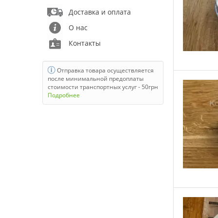
Daihatsu
Доставка и оплата
Dodge
О нас
Fiat
Контакты
Ford
Geely
Отправка товара осуществляется
после минимальной предоплаты
Great Wall
стоимости транспортных услуг - 50грн
Подробнее
Honda
HRE
Hyundai
Infiniti
Jaguar
Jeep
KIA