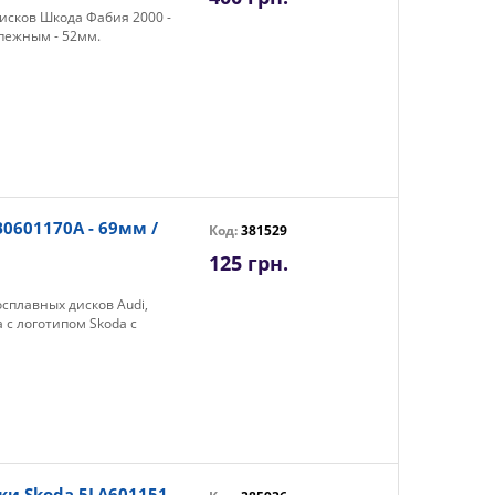
исков Шкода Фабия 2000 -
пежным - 52мм.
B0601170A - 69мм /
Код:
381529
125 грн.
сплавных дисков Audi,
 с логотипом Skoda с
и Skoda 5LA601151