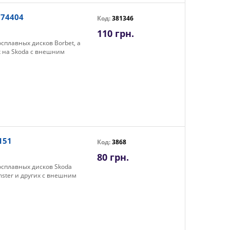
 74404
Код:
381346
110 грн.
сплавных дисков Borbet, а
 их на Skoda с внешним
151
Код:
3868
80 грн.
осплавных дисков Skoda
omster и других с внешним