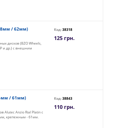
68мм / 62мм)
Код:
38318
125 грн.
ных дисков (BZO Wheels,
P и др.) с внешним
4мм / 61мм)
Код:
38843
110 грн.
Alutec Anzio Rial Platin с
мм, крепежным - 61мм.