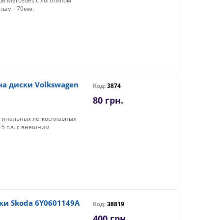
ов Mercedes с логотипом
ным - 70мм.
на диски Volkswagen
Код:
3874
80 грн.
игинальных легкосплавных
15 г.в. с внешним
ки Skoda 6Y0601149A
Код:
38819
400 грн.