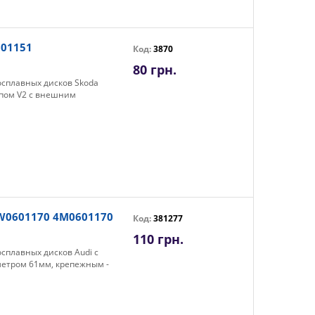
601151
Код:
3870
80 грн.
осплавных дисков Skoda
типом V2 с внешним
8W0601170 4M0601170
Код:
381277
110 грн.
сплавных дисков Audi с
метром 61мм, крепежным -