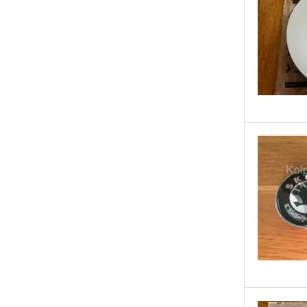
Lada
Lancia
Land Rover
Lexus
Mazda
Mercedes
MG
Mini Cooper
Mitsubishi
Nissan
Opel
Peugeot
Porsche
RC Design