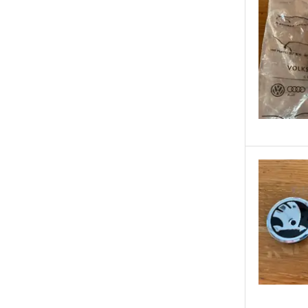
Renault
Rial
Ronal
Rover
Saab
Seat
Skoda
Ssang Yong
Subaru
Suzuki
Tesla
Toyota
Volkswagen