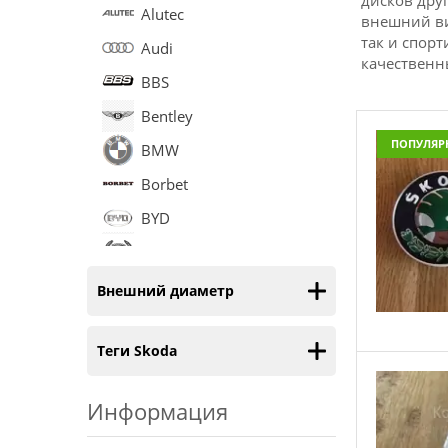
дисков дру
Alutec
внешний ви
так и спор
Audi
качественн
BBS
Bentley
ПОПУЛЯР
BMW
Borbet
BYD
Cadillac
Chery
Внешний диаметр
Chevrolet
Теги Skoda
Chrysler
Citroen
Информация
Daewoo