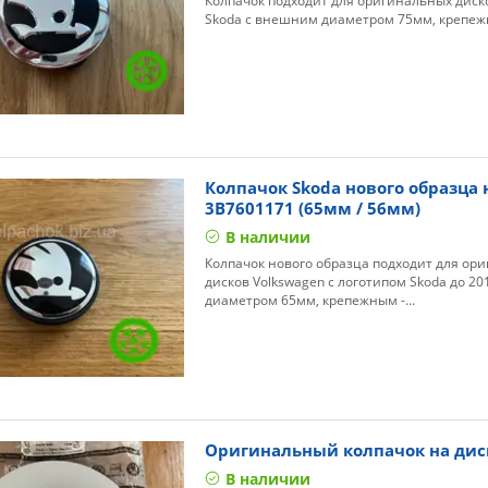
Колпачок подходит для оригинальных диск
Skoda с внешним диаметром 75мм, крепеж
Колпачок Skoda нового образца 
3B7601171 (65мм / 56мм)
В наличии
Колпачок нового образца подходит для ор
дисков Volkswagen с логотипом Skoda до 20
диаметром 65мм, крепежным -...
Оригинальный колпачок на дис
В наличии