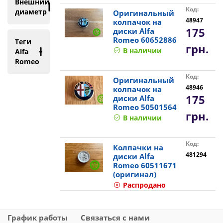
Внешний
Код:
диаметр
Оригинальный
48947
колпачок на
175
диски Alfa
Romeo 60652886
Теги
грн.
В наличии
Alfa
Romeo
Код:
Оригинальный
48946
колпачок на
175
диски Alfa
Romeo 50501564
грн.
В наличии
Код:
Колпачки на
481294
диски Alfa
Romeo 60511671
(оригинал)
Распродано
График работы
Связаться с нами