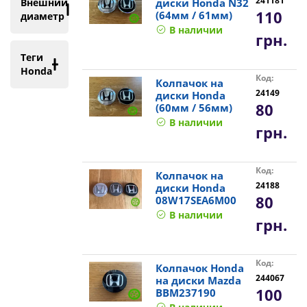
241181
Внешний
диски Honda N32
110
(64мм / 61мм)
диаметр
В наличии
грн.
Теги
Honda
Код:
Колпачок на
24149
диски Honda
80
(60мм / 56мм)
В наличии
грн.
Код:
Колпачок на
24188
диски Honda
80
08W17SEA6M00
В наличии
грн.
Код:
Колпачок Honda
244067
на диски Mazda
100
BBM237190