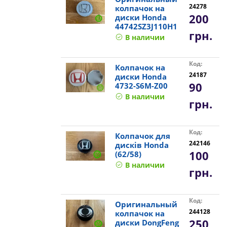
24278
колпачок на
200
диски Honda
44742SZ3J110H1
грн.
В наличии
Код:
Колпачок на
24187
диски Honda
90
4732-S6M-Z00
В наличии
грн.
Код:
Колпачок для
242146
дисків Honda
100
(62/58)
В наличии
грн.
Код:
Оригинальный
244128
колпачок на
250
диски DongFeng