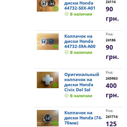
24114
диски Honda
90
44732-S0X-A01
В наличии
грн.
Код:
Колпачок на
24186
диски Honda
90
44732-S9A-A00
В наличии
грн.
Код:
Оригинальный
245963
колпачок на
400
диски Honda
Civic Del Sol
грн.
В наличии
Код:
Колпачок на
241714
диски Honda (74-
125
70мм)