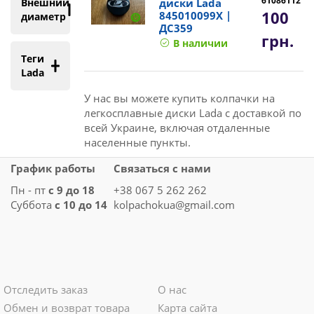
61086112
Внешний
диски Lada
100
845010099X |
диаметр
ДС359
грн.
В наличии
Теги
Lada
У нас вы можете купить колпачки на
легкосплавные диски Lada с доставкой по
всей Украине, включая отдаленные
населенные пункты.
График работы
Связаться с нами
Пн - пт
с 9 до 18
+38 067 5 262 262
Суббота
с 10 до 14
kolpachokua@gmail.com
Отследить заказ
О нас
Обмен и возврат товара
Карта сайта