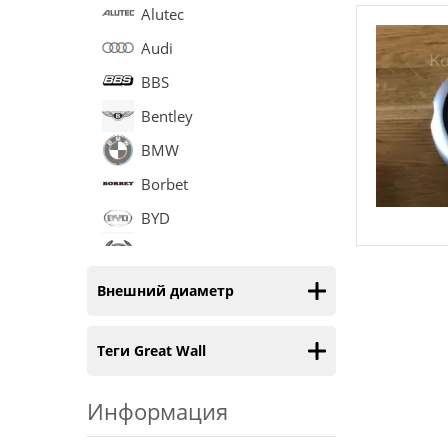
Alutec
Audi
BBS
Bentley
BMW
Borbet
BYD
Cadillac
Chery
Внешний диаметр
Chevrolet
Теги Great Wall
Chrysler
Citroen
Информация
Daewoo