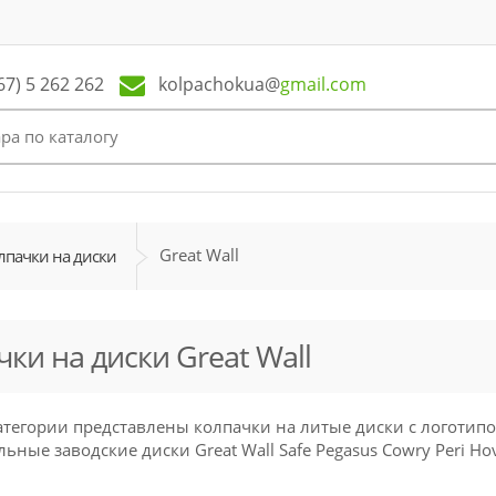
kolpachokua@
gmail.com
67) 5 262 262
Great Wall
лпачки на диски
ки на диски Great Wall
атегории представлены колпачки на литые диски с логотип
ьные заводские диски Great Wall Safe Pegasus Cowry Peri Hov