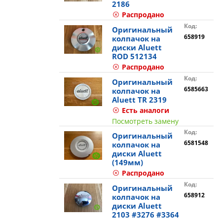
2186
Распродано
Код:
Оригинальный
658919
колпачок на
диски Aluett
ROD 512134
Распродано
Код:
Оригинальный
6585663
колпачок на
Aluett TR 2319
Есть аналоги
Посмотреть замену
Код:
Оригинальный
6581548
колпачок на
диски Aluett
(149мм)
Распродано
Код:
Оригинальный
658912
колпачок на
диски Aluett
2103 #3276 #3364