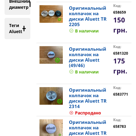
Внешний
Код:
диаметр
Оригинальный
658659
колпачок на
150
диски Aluett TR
2205
Теги
грн.
В наличии
Aluett
Код:
Оригинальный
6581320
колпачок на
175
диски Aluett
(49/46)
грн.
В наличии
Код:
Оригинальный
6583771
колпачок на
диски Aluett TR
2314
Распродано
Код:
Оригинальный
658783
колпачок на
диски Aluett TR