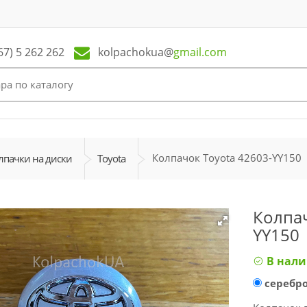
kolpachokua@
gmail.com
67) 5 262 262
Колпачок Toyota 42603-YY150
лпачки на диски
Toyota
Колпач
YY150
В нал
серебр