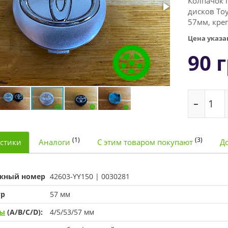
Колпачок 
дисков Toy
57мм, кре
Цена указан
90
г
(1)
(3)
стики
Аналоги
С этим товаром покупают
До
жный номер
42603-YY150 | 0030281
тр
57
мм
ры
(A/B/C/D):
4/5/53/57 мм