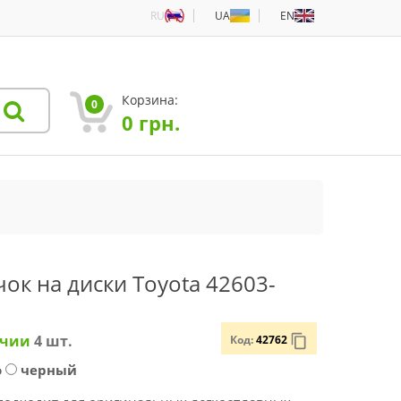
RU
UA
EN
Корзина:
0
0
грн.
ок на диски Toyota 42603-
ичии
4
шт.
Код:
42762
о
черный