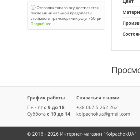
Цвет
Daihatsu
Отправка товара осуществляется
Матери
Dodge
после минимальной предоплаты
стоимости транспортных услуг - 50грн
Произв
Fiat
Подробнее
Состоя
Ford
Geely
Great Wall
Honda
Просм
HRE
Hyundai
График работы
Связаться с нами
Infiniti
Пн - пт
с 9 до 18
+38 067 5 262 262
Jaguar
Суббота
с 10 до 14
kolpachokua@gmail.com
Jeep
KIA
© 2016 - 2026 Интернет-магазин "KolpachokUA"