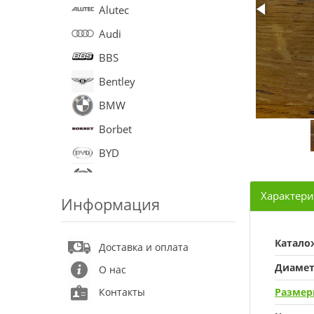
Alutec
Audi
BBS
Bentley
BMW
Borbet
BYD
Cadillac
Характери
Информация
Chery
Chevrolet
Катало
Доставка и оплата
Chrysler
Диаме
О нас
Citroen
Контакты
Разме
Daewoo