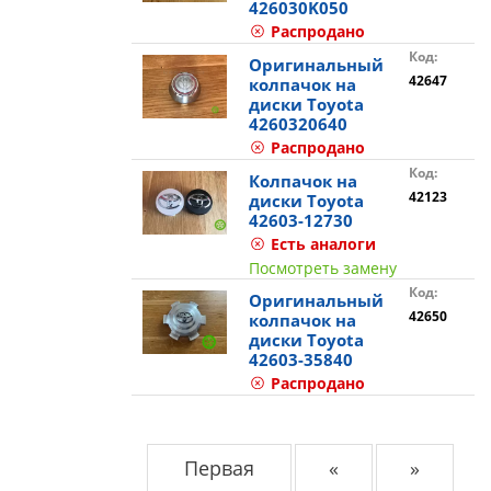
426030K050
Распродано
Код:
Оригинальный
42647
колпачок на
диски Toyota
4260320640
Распродано
Код:
Колпачок на
42123
диски Toyota
42603-12730
Есть аналоги
Посмотреть замену
Код:
Оригинальный
42650
колпачок на
диски Toyota
42603-35840
Распродано
Первая
«
»