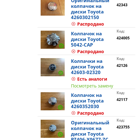
Оригинальный
42343
колпачок на
диски Toyota
4260302150
Распродано
Код:
Колпачок на
424005
диски Toyota
5042-CAP
Распродано
Код:
Колпачки на
42126
диски Toyota
42603-02320
Есть аналоги
Посмотреть замену
Код:
Колпачок на
42117
диски Toyota
4260352030
Распродано
Код:
Оригинальный
423755
колпачок на
диски Toyota
PZ406-X0677-ZC