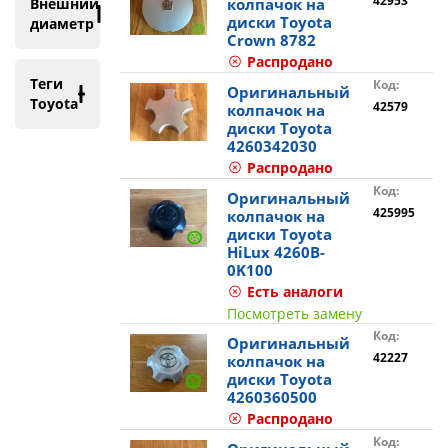
42953
Внешний
колпачок на
диски Toyota
диаметр
Crown 8782
Распродано
Теги
Код:
Оригинальный
Toyota
42579
колпачок на
диски Toyota
4260342030
Распродано
Код:
Оригинальный
425995
колпачок на
диски Toyota
HiLux 4260B-
0K100
Есть аналоги
Посмотреть замену
Код:
Оригинальный
42227
колпачок на
диски Toyota
4260360500
Распродано
Код: